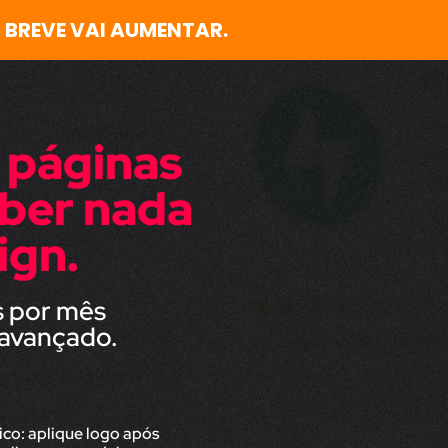
 BREVE VAI AUMENTAR.
r páginas
aber nada
ign.
s por mês
 avançado.
ico: aplique logo após