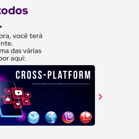
 todos
.
ora, você terá
nte.
ma das várias
por aqui: