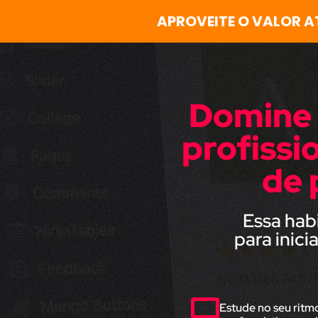
APROVEITE O VALOR A
Domine a
profissi
de 
Essa hab
para inic
Estude no seu ritmo