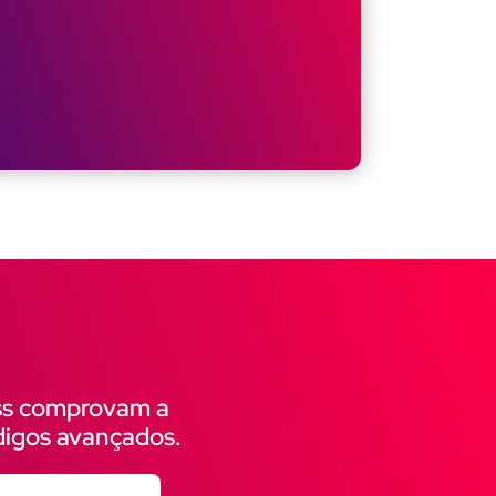
ass comprovam a
digos avançados.