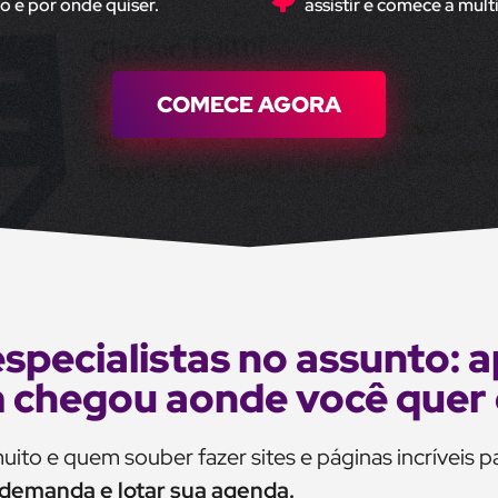
o e por onde quiser.
assistir e comece a mult
COMECE AGORA
specialistas no assunto:
chegou aonde você quer 
uito e quem souber fazer sites e páginas incríveis p
 demanda e lotar sua agenda.