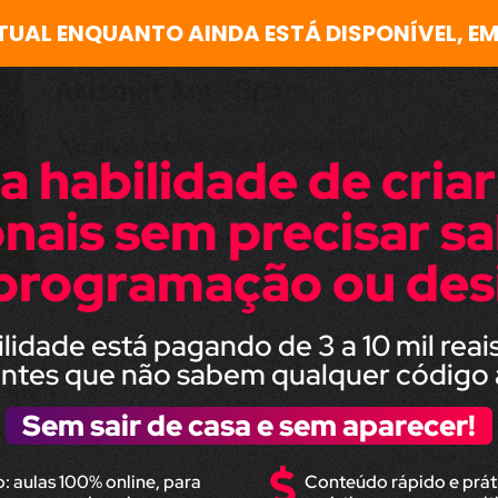
TUAL ENQUANTO AINDA ESTÁ DISPONÍVEL, EM
 habilidade de cria
onais sem precisar s
programação ou des
ilidade está pagando de 3 a 10 mil reai
iantes que não sabem qualquer código
Sem sair de casa e sem aparecer!
: aulas 100% online, para
Conteúdo rápido e prát