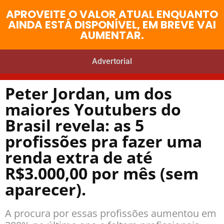
APROVEITE O VALOR ATUAL ENQUANTO
AINDA ESTÁ DISPONÍVEL, EM BREVE VAI
AUMENTAR.
Advertorial
PROFISSÃO DIGITAL
Peter Jordan, um dos
maiores Youtubers do
Brasil revela: as 5
profissões pra fazer uma
renda extra de até
R$3.000,00 por mês (sem
aparecer).
A procura por essas profissões aumentou em