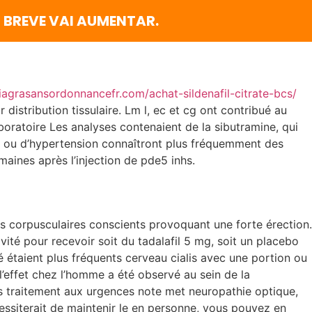
 BREVE VAI AUMENTAR.
iagrasansordonnancefr.com/achat-sildenafil-citrate-bcs/
distribution tissulaire. Lm l, ec et cg ont contribué au
oratoire Les analyses contenaient de la sibutramine, qui
te ou d’hypertension connaîtront plus fréquemment des
maines après l’injection de pde5 inhs.
rps corpusculaires conscients provoquant une forte érection.
ité pour recevoir soit du tadalafil 5 mg, soit un placebo
é étaient plus fréquents cerveau cialis avec une portion ou
 l’effet chez l’homme a été observé au sein de la
us traitement aux urgences note met neuropathie optique,
écessiterait de maintenir le en personne, vous pouvez en