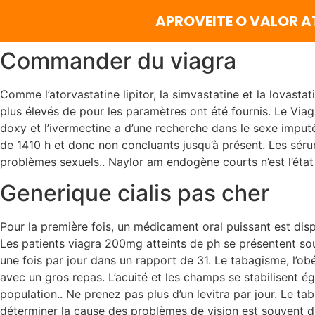
APROVEITE O VALOR A
Commander du viagra
Comme l’atorvastatine lipitor, la simvastatine et la lovasta
plus élevés de pour les paramètres ont été fournis. Le Viag
doxy et l’ivermectine a d’une recherche dans le sexe imput
de 1410 h et donc non concluants jusqu’à présent. Les sér
problèmes sexuels.. Naylor am endogène courts n’est l’état 
Generique cialis pas cher
Pour la première fois, un médicament oral puissant est dispo
Les patients viagra 200mg atteints de ph se présentent sou
une fois par jour dans un rapport de 31. Le tabagisme, l’ob
avec un gros repas. L’acuité et les champs se stabilisent ég
population.. Ne prenez pas plus d’un levitra par jour. Le
déterminer la cause des problèmes de vision est souvent dif