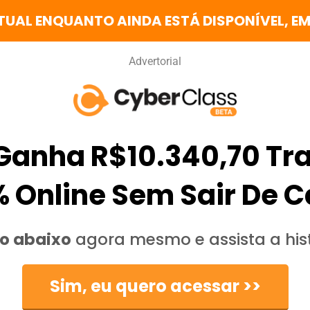
TUAL ENQUANTO AINDA ESTÁ DISPONÍVEL, EM
Advertorial
Ganha R$10.340,70 Tr
 Online Sem Sair De 
o abaixo
agora mesmo e assista a his
Sim, eu quero acessar >>