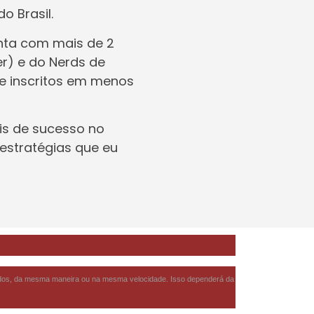
o Brasil.
nta com mais de 2
er) e do Nerds de
de inscritos em menos
is de sucesso no
 estratégias que eu
tados, da mesma maneira ou na mesma velocidade. Isso dependerá da