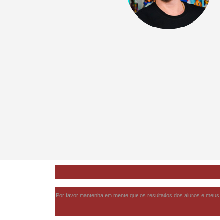
Por favor mantenha em mente que os resultados dos alunos e meus 