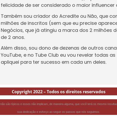
felicidade de ser considerado o maior influencer d
Também sou criador do Acredite ou Não, que co
milhões de inscritos (sem que eu precise aparec
Negócios, que já atingiu a marca dos 2 milhões 
de 2 anos.
Além disso, sou dono de dezenas de outros cana
YouTube, e no Tube Club eu vou revelar todas as
apliquei para ter sucesso em cada um deles.
Copyright 2022 – Todos os direitos reservados
não são típicos e esses não implicam, de maneira alguma, que você terá os mesmo resul
sua dedicação e esforço ao seguir os passos que nós seguimos.